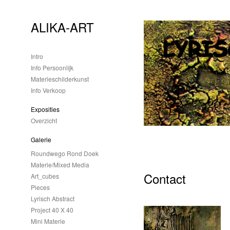
ALIKA-ART
Intro
Info Persoonlijk
Materieschilderkunst
Info Verkoop
Exposities
Overzicht
Galerie
Roundwego Rond Doek
Materie/mixed Media
Contact
Art_cubes
Pieces
Lyrisch Abstract
Project 40 X 40
Mini Materie