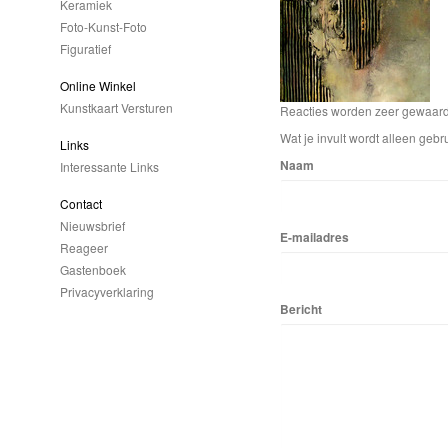
Keramiek
Foto-Kunst-Foto
Figuratief
Online Winkel
Kunstkaart Versturen
Reacties worden zeer gewaardee
Wat je invult wordt alleen gebru
Links
Naam
Interessante Links
Contact
Nieuwsbrief
E-mailadres
Reageer
Gastenboek
Privacyverklaring
Bericht