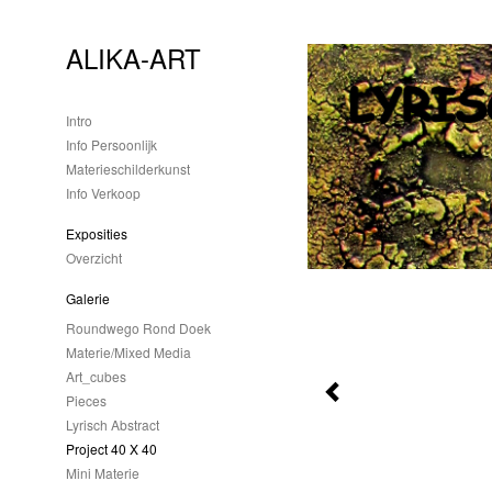
ALIKA-ART
Intro
Info Persoonlijk
Materieschilderkunst
Info Verkoop
Exposities
Overzicht
Galerie
Roundwego Rond Doek
Materie/mixed Media
Art_cubes
Pieces
Lyrisch Abstract
Project 40 X 40
Mini Materie