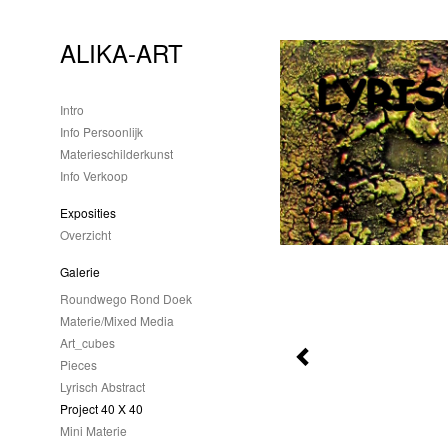
ALIKA-ART
Intro
Info Persoonlijk
Materieschilderkunst
Info Verkoop
Exposities
Overzicht
Galerie
Roundwego Rond Doek
Materie/mixed Media
Art_cubes
Pieces
Lyrisch Abstract
Project 40 X 40
Mini Materie