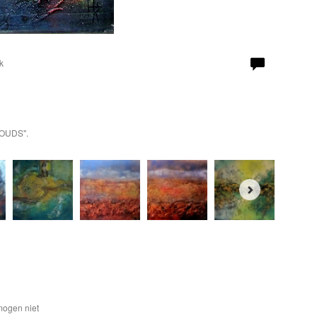
k
LOUDS".
mogen niet