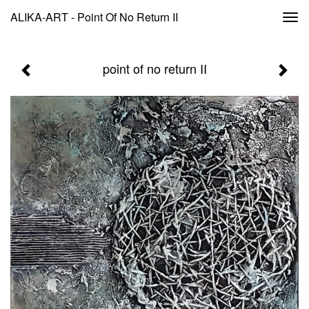
ALIKA-ART - Point Of No Return II
Togg
navi
point of no return II